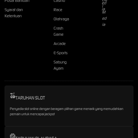
Pusat Bantuan
Casino
Syarat dan
Race
Ketentuan
Olahraga
Crash
Game
Arcade
E-Sports
Sabung
Ayam
TARUHAN SLOT
Penyedia slot online dengan beragam pilihan game menarik yang memudahkan
pemain untuk mencapai jackpot