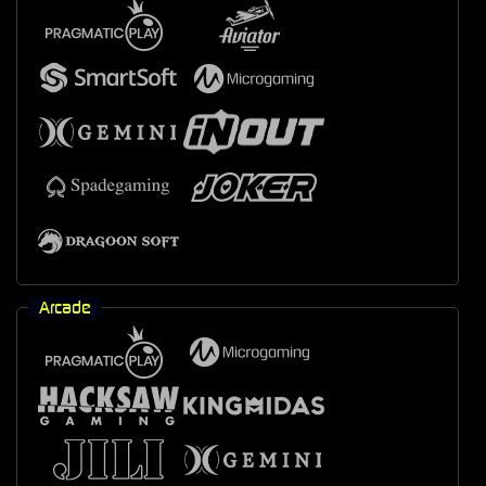
Arcade