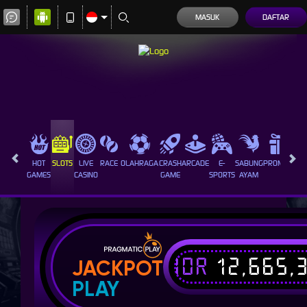
MASUK
DAFTAR
HOT
SLOTS
LIVE
RACE
OLAHRAGA
CRASH
ARCADE
E-
SABUNG
PROMOSI
GAMES
CASINO
GAME
SPORTS
AYAM
IDR
12,665,
JACKPOT
PLAY