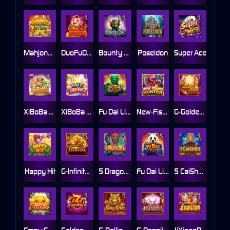
Mahjong Hit 2+
DuoFuDuoCai
Bounty Loki
Poseidon
Super Ace
XiBoBa Hit
XiBoBa Hit2
Fu Dai Lian Lian-Dragon
New-Fishing Hunter
G-GoldenDrum
Happy Hit
G-InfiniteTreasure
5 Dragons(H5)
Fu Dai Lian Lian-Panda
5 CaiShen(H5)