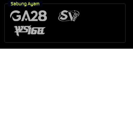
Sabung Ayam